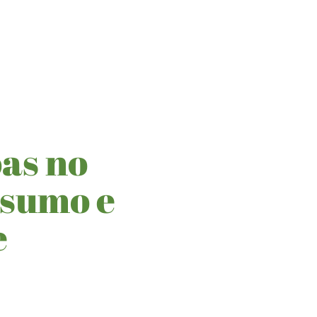
as no
nsumo e
e