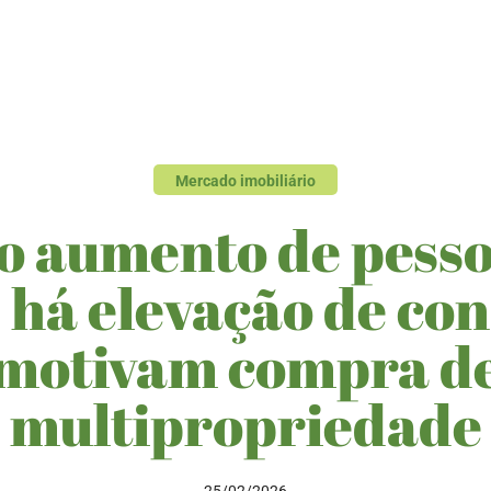
Mercado imobiliário
o aumento de pesso
l, há elevação de co
motivam compra d
multipropriedade