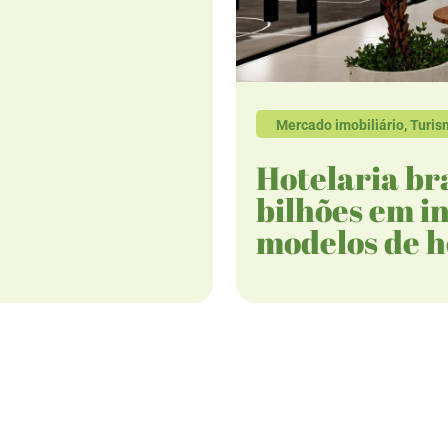
Mercado imobiliário
,
Turis
Hotelaria bra
bilhões em i
modelos de 