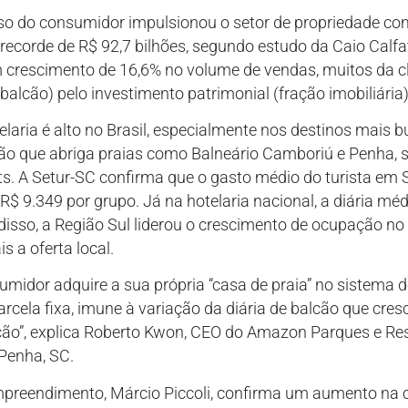
so do consumidor impulsionou o setor de propriedade com
recorde de R$ 92,7 bilhões, segundo estudo da Caio Calfa
 crescimento de 16,6% no volume de vendas, muitos da c
 balcão) pelo investimento patrimonial (fração imobiliária)
laria é alto no Brasil, especialmente nos destinos mais b
ião que abriga praias como Balneário Camboriú e Penha, 
. A Setur-SC confirma que o gasto médio do turista em 
R$ 9.349 por grupo. Já na hotelaria nacional, a diária mé
isso, a Região Sul liderou o crescimento de ocupação no 
s a oferta local.
midor adquire a sua própria “casa de praia” no sistema de
ela fixa, imune à variação da diária de balcão que cresc
ão”, explica Roberto Kwon, CEO do Amazon Parques e Reso
Penha, SC.
mpreendimento, Márcio Piccoli, confirma um aumento na