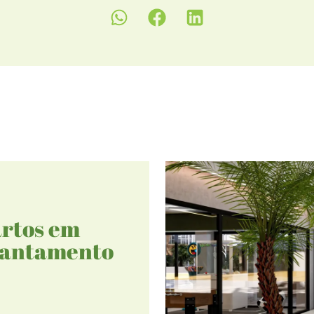
artos em
evantamento