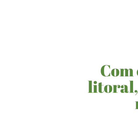
Com 
litora