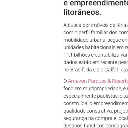
e empreendimento
litorâneos.
A busca por imóveis de féria
com o perfil familiar dos com
mobilidade urbana, segue em
unidades habitacionais em r
11,1 bilhões e contabiliza v
dados estão em recente pesq
no Brasil”, da Caio Calfat Re
O
Amazon Parques & Resort
foco em multipropriedade, é 
especialmente paulistas, e 
construída, o empreendimento
qualidade construtiva, proje
segurança na compra e locali
destinos turísticos consagrad