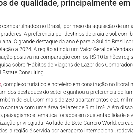
s de qualidade, principalmente em 
s compartilhados no Brasil, por meio da aquisição de uma 
pradores. A preferência por destinos de praia e sol, com b
 alta. O grande destaque do ano é para o Sul do Brasil 
elação a 2024. A região atingiu um Valor Geral de Vendas
ariação positiva na comparação com os R$ 10 bilhões regis
uisa sobre “Hábitos de Viagens de Lazer dos Comprador
al Estate Consulting.
s
, complexo turístico e hoteleiro em construção no litoral
um dos destaques do setor e ganhou a preferência de fam
também do Sul. Com mais de 250 apartamentos e 20 mil 
 contará com uma área de lazer de 9 mil m². Além disso, 
to, paisagismo e temática focados em sustentabilidade e 
zação privilegiada. Ao lado do Beto Carrero World, cercad
os, a região é servida por aeroporto internacional, rodovi