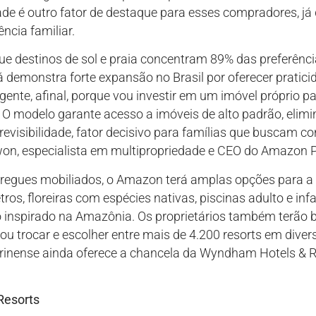
dade é outro fator de destaque para esses compradores, j
ncia familiar.
 destinos de sol e praia concentram 89% das preferênci
já demonstra forte expansão no Brasil por oferecer pratici
gente, afinal, porque vou investir em um imóvel próprio p
? O modelo garante acesso a imóveis de alto padrão, elim
visibilidade, fator decisivo para famílias que buscam con
won, especialista em multipropriedade e CEO do Amazon 
regues mobiliados, o Amazon terá amplas opções para a 
os, floreiras com espécies nativas, piscinas adulto e infa
inspirado na Amazônia. Os proprietários também terão b
 ou trocar e escolher entre mais de 4.200 resorts em diver
tarinense ainda oferece a chancela da Wyndham Hotels & Re
Resorts