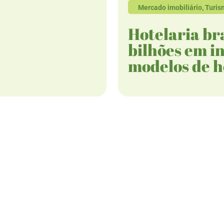
Mercado imobiliário
,
Turis
Hotelaria bra
bilhões em i
modelos de 