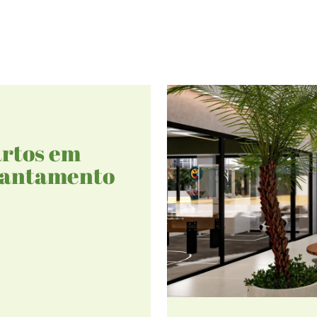
artos em
evantamento